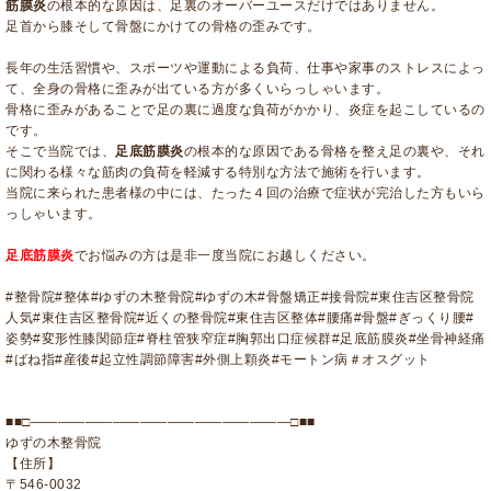
筋膜炎
の根本的な原因は、
足裏のオーバーユースだけではありません。
足首から膝そして骨盤にかけての骨格の歪みです。
長年の生活習慣や、スポーツや運動による負荷、
仕事や家事のストレスによっ
て、
全身の骨格に歪みが出ている方が多くいらっしゃいます。
骨格に歪みがあることで足の裏に過度な負荷がかかり、
炎症を起こしているの
です。
そこで当院では、
足底筋膜炎
の根本的な原因である骨格を整え足の裏や、
それ
に関わる様々な筋肉の負荷を軽減する特別な方法で施術を行い
ます。
当院に来られた患者様の中には、たった４回の治療で症状が完治した方もいら
っしゃいます。
足底筋膜炎
でお悩みの方は是非一度当院にお越しください。
#整骨院#整体#ゆずの木整骨院#ゆずの木#骨盤矯正#接骨院#
東住吉区整骨院
人気#東住吉区整骨院#近くの整骨院#
東住吉区整体#腰痛#骨盤#ぎっくり腰#
姿勢#変形性膝関節症#
脊柱管狭窄症#胸郭出口症候群#足底筋膜炎#坐骨神経痛
#
ばね指#産後#起立性調節障害#外側上顆炎#モートン病＃オスグット
■■□―――――――――――――――――――□■■
ゆずの木整骨院
【住所】
〒546-0032