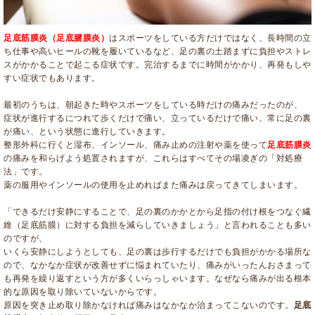
足底筋膜炎（足底腱膜炎）
はスポーツをしている方だけではなく、
長時間の立
ち仕事や高いヒールの靴を履いているなど、
足の裏の土踏まずに負担やストレ
スがかかることで起こる症状です。完治するまでに時間がかかり、
再発もしや
すい症状でもあります。
最初のうちは、
朝起きた時やスポーツをしている時だけの痛みだったのが、
症状が進行するにつれて歩くだけで痛い、立っているだけで痛い、
常に足の裏
が痛い、という状態に進行していきます。
整形外科に行くと湿布、インソール、
痛み止めの注射や薬を使って
足底筋膜炎
の痛みを和らげよう処置されますが
、これらはすべてその場凌ぎの「対処療
法」です。
薬の服用やインソールの使用を止めればまた痛みは戻ってきてしまいます。
「できるだけ安静にすることで、
足の裏のかかとから足指の付け根をつなぐ繊
維（足底筋膜）
に対する負担を減らしていきましょう」
と言われることも多い
のですが、
いくら安静にしようとしても、
足の裏は歩行するだけでも負担がかかる場所な
ので、
なかなか症状が改善せずに悩まれていたり、
痛みがいったんおさまって
も再発を繰り返すという方が多くいらっ
しゃいます。
なぜなら痛みが出る根本
的な原因を取り除いていないからです。
原因を突き止め取り除かなければ痛みはなかなか治まってこないの
です。
足底