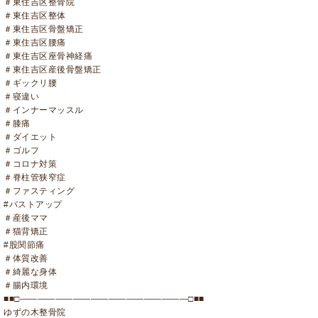
＃東住吉区整骨院
＃東住吉区整体
＃東住吉区骨盤矯正
＃東住吉区腰痛
＃東住吉区座骨神経痛
＃東住吉区産後骨盤矯正
＃ギックリ腰
＃寝違い
＃インナーマッスル
＃膝痛
＃ダイエット
＃ゴルフ
＃コロナ対策
＃脊柱管狭窄症
＃ファスティング
#バストアップ
＃産後ママ
＃猫背矯正
#股関節痛
＃体質改善
＃綺麗な身体
＃腸内環境
■■□―――――――――――――――――――□■■
ゆずの木整骨院