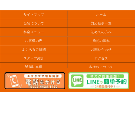
サイトマップ
ホーム
当院について
対応症例一覧
料金メニュー
初めての方へ
お客様の声
施術の流れ
よくあるご質問
お問い合わせ
スタッフ紹介
アクセス
近隣駐車場
各症状について
身体の豆知識
お知らせ
Copyright (C) 2026 ゆずの木整骨院. All Rights Reserved.
モバイル
PC