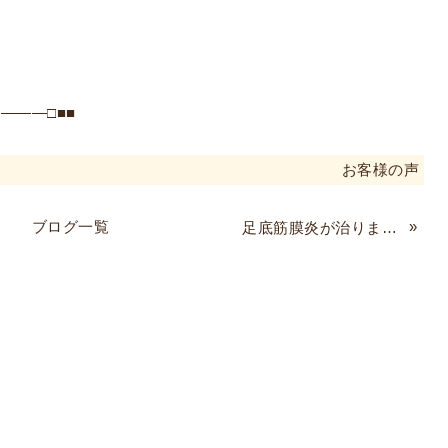
―――□■■
お客様の声
ブログ一覧
»
足底筋膜炎が治りました！