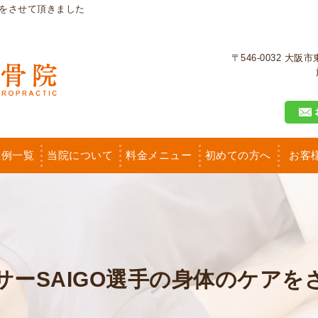
アをさせて頂きました
〒546-0032 大
症例一覧
当院について
料金メニュー
初めての方へ
お客
サーSAIGO選手の身体のケアを