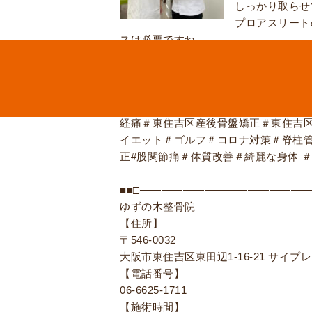
しっかり取らせ
プロアスリート
スは必要ですね。
当院はアスリートの方の体のケアもし
痛みで最高のパフォーマンスを出せな
#大阪市整体＃東住吉区整骨院＃東住
経痛＃東住吉区産後骨盤矯正＃東住吉
イエット＃ゴルフ＃コロナ対策＃脊柱
正#股関節痛＃体質改善＃綺麗な身体 
■■□――――――――――――――――
ゆずの木整骨院
【住所】
〒546-0032
大阪市東住吉区東田辺1-16-21 サイプ
【電話番号】
06-6625-1711
【施術時間】