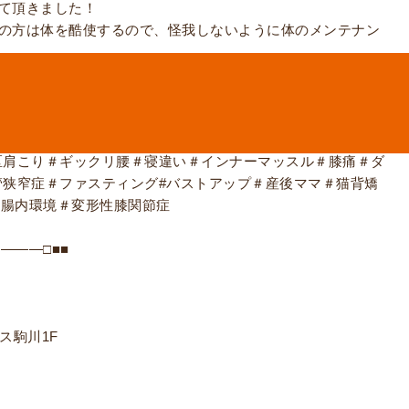
て頂きました！
の方は体を酷使するので、怪我しないように体のメンテナン
っかりさせて頂きます！
いアスリートの方は是非ご相談下さいね！
吉区整体＃東住吉区骨盤矯正＃東住吉区腰痛＃東住吉区座骨神
区肩こり＃ギックリ腰＃寝違い＃インナーマッスル＃膝痛＃ダ
管狭窄症＃ファスティング#バストアップ＃産後ママ＃猫背矯
＃腸内環境＃変形性膝関節症
―――□■■
レス駒川1F