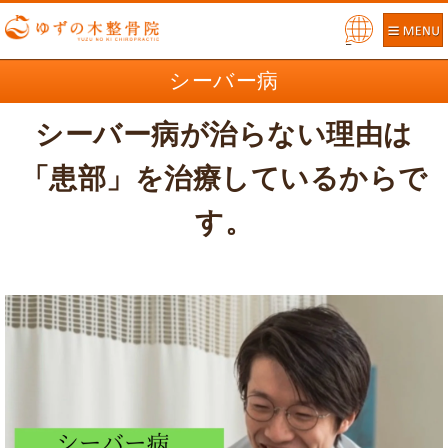
Pow
ered
シーバー病
by
シーバー病が治らない理由は
「患部」を治療しているからで
す。