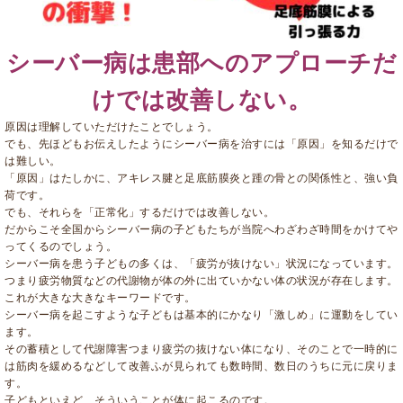
シーバー病は患部へのアプローチだ
けでは改善しない。
原因は理解していただけたことでしょう。
でも、先ほどもお伝えしたようにシーバー病を治すには「原因」を知るだけで
は難しい。
「原因」はたしかに、アキレス腱と足底筋膜炎と踵の骨との関係性と、強い負
荷です。
でも、それらを「正常化」するだけでは改善しない。
だからこそ全国からシーバー病の子どもたちが当院へわざわざ時間をかけてや
ってくるのでしょう。
シーバー病を患う子どもの多くは、「疲労が抜けない」状況になっています。
つまり疲労物質などの代謝物が体の外に出ていかない体の状況が存在します。
これが大きな大きなキーワードです。
シーバー病を起こすような子どもは基本的にかなり「激しめ」に運動をしてい
ます。
その蓄積として代謝障害つまり疲労の抜けない体になり、そのことで一時的に
は筋肉を緩めるなどして改善ふが見られても数時間、数日のうちに元に戻りま
す。
子どもといえど、そういうことが体に起こるのです。